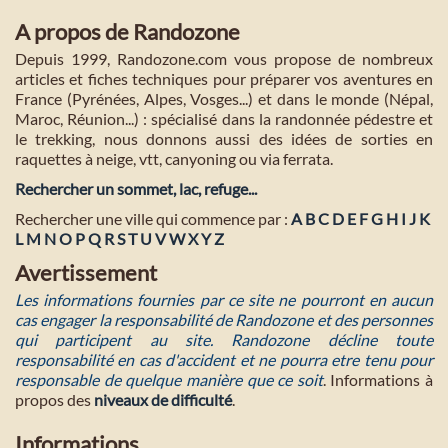
A propos de Randozone
Depuis 1999, Randozone.com vous propose de nombreux
articles et fiches techniques pour préparer vos aventures en
France (Pyrénées, Alpes, Vosges...) et dans le monde (Népal,
Maroc, Réunion...) : spécialisé dans la randonnée pédestre et
le trekking, nous donnons aussi des idées de sorties en
raquettes à neige, vtt, canyoning ou via ferrata.
Rechercher un sommet, lac, refuge...
Rechercher une ville qui commence par :
A
B
C
D
E
F
G
H
I
J
K
L
M
N
O
P
Q
R
S
T
U
V
W
X
Y
Z
Avertissement
Les informations fournies par ce site ne pourront en aucun
cas engager la responsabilité de Randozone et des personnes
qui participent au site. Randozone décline toute
responsabilité en cas d'accident et ne pourra etre tenu pour
responsable de quelque manière que ce soit
. Informations à
propos des
niveaux de difficulté
.
Informations