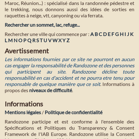
Maroc, Réunion...) : spécialisé dans la randonnée pédestre et
le trekking, nous donnons aussi des idées de sorties en
raquettes à neige, vtt, canyoning ou via ferrata.
Rechercher un sommet, lac, refuge...
Rechercher une ville qui commence par :
A
B
C
D
E
F
G
H
I
J
K
L
M
N
O
P
Q
R
S
T
U
V
W
X
Y
Z
Avertissement
Les informations fournies par ce site ne pourront en aucun
cas engager la responsabilité de Randozone et des personnes
qui participent au site. Randozone décline toute
responsabilité en cas d'accident et ne pourra etre tenu pour
responsable de quelque manière que ce soit
. Informations à
propos des
niveaux de difficulté
.
Informations
Mentions légales
/
Politique de confidentialité
Randozone participe et est conforme à l'ensemble des
Spécifications et Politiques du Transparency & Consent
Framework de l'IAB Europe. Randozone utilise la Consent