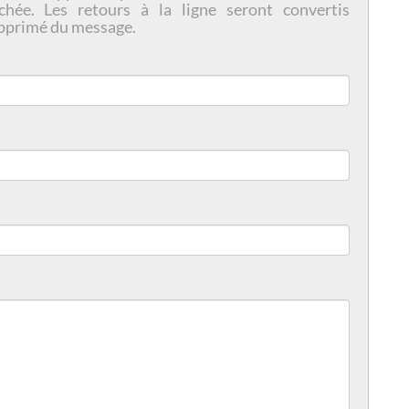
chée. Les retours à la ligne seront convertis
pprimé du message.