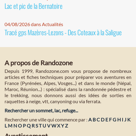
Lac et pic de la Bernatoire
04/08/2026 dans Actualités
Tracé gps Mazères-Lezons - Des Coteaux à la Saligue
A propos de Randozone
Depuis 1999, Randozone.com vous propose de nombreux
articles et fiches techniques pour préparer vos aventures en
France (Pyrénées, Alpes, Vosges...) et dans le monde (Népal,
Maroc, Réunion...) : spécialisé dans la randonnée pédestre et
le trekking, nous donnons aussi des idées de sorties en
raquettes à neige, vtt, canyoning ou via ferrata.
Rechercher un sommet, lac, refuge...
Rechercher une ville qui commence par :
A
B
C
D
E
F
G
H
I
J
K
L
M
N
O
P
Q
R
S
T
U
V
W
X
Y
Z
Avertissement