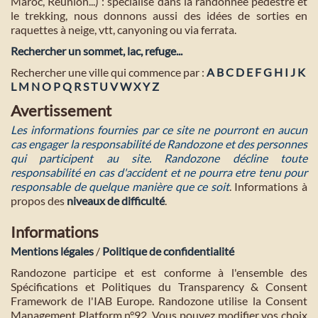
Maroc, Réunion...) : spécialisé dans la randonnée pédestre et
le trekking, nous donnons aussi des idées de sorties en
raquettes à neige, vtt, canyoning ou via ferrata.
Rechercher un sommet, lac, refuge...
Rechercher une ville qui commence par :
A
B
C
D
E
F
G
H
I
J
K
L
M
N
O
P
Q
R
S
T
U
V
W
X
Y
Z
Avertissement
Les informations fournies par ce site ne pourront en aucun
cas engager la responsabilité de Randozone et des personnes
qui participent au site. Randozone décline toute
responsabilité en cas d'accident et ne pourra etre tenu pour
responsable de quelque manière que ce soit
. Informations à
propos des
niveaux de difficulté
.
Informations
Mentions légales
/
Politique de confidentialité
Randozone participe et est conforme à l'ensemble des
Spécifications et Politiques du Transparency & Consent
Framework de l'IAB Europe. Randozone utilise la Consent
Management Platform n°92. Vous pouvez modifier vos choix