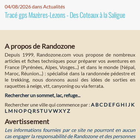
04/08/2026 dans Actualités
Tracé gps Mazères-Lezons - Des Coteaux à la Saligue
A propos de Randozone
Depuis 1999, Randozone.com vous propose de nombreux
articles et fiches techniques pour préparer vos aventures en
France (Pyrénées, Alpes, Vosges...) et dans le monde (Népal,
Maroc, Réunion...) : spécialisé dans la randonnée pédestre et
le trekking, nous donnons aussi des idées de sorties en
raquettes à neige, vtt, canyoning ou via ferrata.
Rechercher un sommet, lac, refuge...
Rechercher une ville qui commence par :
A
B
C
D
E
F
G
H
I
J
K
L
M
N
O
P
Q
R
S
T
U
V
W
X
Y
Z
Avertissement
Les informations fournies par ce site ne pourront en aucun
cas engager la responsabilité de Randozone et des personnes