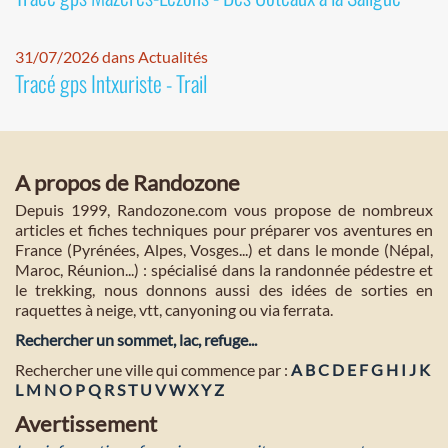
31/07/2026 dans Actualités
Tracé gps Intxuriste - Trail
A propos de Randozone
Depuis 1999, Randozone.com vous propose de nombreux
articles et fiches techniques pour préparer vos aventures en
France (Pyrénées, Alpes, Vosges...) et dans le monde (Népal,
Maroc, Réunion...) : spécialisé dans la randonnée pédestre et
le trekking, nous donnons aussi des idées de sorties en
raquettes à neige, vtt, canyoning ou via ferrata.
Rechercher un sommet, lac, refuge...
Rechercher une ville qui commence par :
A
B
C
D
E
F
G
H
I
J
K
L
M
N
O
P
Q
R
S
T
U
V
W
X
Y
Z
Avertissement