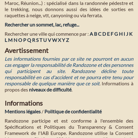
Maroc, Réunion...) : spécialisé dans la randonnée pédestre et
le trekking, nous donnons aussi des idées de sorties en
raquettes à neige, vtt, canyoning ou via ferrata.
Rechercher un sommet, lac, refuge...
Rechercher une ville qui commence par :
A
B
C
D
E
F
G
H
I
J
K
L
M
N
O
P
Q
R
S
T
U
V
W
X
Y
Z
Avertissement
Les informations fournies par ce site ne pourront en aucun
cas engager la responsabilité de Randozone et des personnes
qui participent au site. Randozone décline toute
responsabilité en cas d'accident et ne pourra etre tenu pour
responsable de quelque manière que ce soit
. Informations à
propos des
niveaux de difficulté
.
Informations
Mentions légales
/
Politique de confidentialité
Randozone participe et est conforme à l'ensemble des
Spécifications et Politiques du Transparency & Consent
Framework de l'IAB Europe. Randozone utilise la Consent