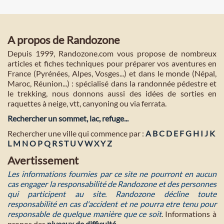
A propos de Randozone
Depuis 1999, Randozone.com vous propose de nombreux
articles et fiches techniques pour préparer vos aventures en
France (Pyrénées, Alpes, Vosges...) et dans le monde (Népal,
Maroc, Réunion...) : spécialisé dans la randonnée pédestre et
le trekking, nous donnons aussi des idées de sorties en
raquettes à neige, vtt, canyoning ou via ferrata.
Rechercher un sommet, lac, refuge...
Rechercher une ville qui commence par :
A
B
C
D
E
F
G
H
I
J
K
L
M
N
O
P
Q
R
S
T
U
V
W
X
Y
Z
Avertissement
Les informations fournies par ce site ne pourront en aucun
cas engager la responsabilité de Randozone et des personnes
qui participent au site. Randozone décline toute
responsabilité en cas d'accident et ne pourra etre tenu pour
responsable de quelque manière que ce soit
. Informations à
propos des
niveaux de difficulté
.