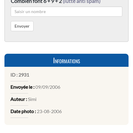
Combien font 6 + 9 + 2
(lutte anti spam)
Informations
ID :
2931
Envoyée le :
09/09/2006
Auteur :
Simi
Date photo :
23-08-2006