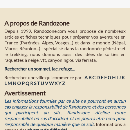
A propos de Randozone
Depuis 1999, Randozone.com vous propose de nombreux
articles et fiches techniques pour préparer vos aventures en
France (Pyrénées, Alpes, Vosges...) et dans le monde (Népal,
Maroc, Réunion...) : spécialisé dans la randonnée pédestre et
le trekking, nous donnons aussi des idées de sorties en
raquettes à neige, vtt, canyoning ou via ferrata.
Rechercher un sommet, lac, refuge...
Rechercher une ville qui commence par :
A
B
C
D
E
F
G
H
I
J
K
L
M
N
O
P
Q
R
S
T
U
V
W
X
Y
Z
Avertissement
Les informations fournies par ce site ne pourront en aucun
cas engager la responsabilité de Randozone et des personnes
qui participent au site. Randozone décline toute
responsabilité en cas d'accident et ne pourra etre tenu pour
responsable de quelque manière que ce soit
. Informations à
propos des
niveaux de difficulté
.