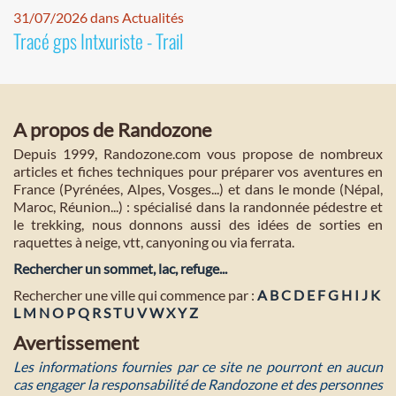
31/07/2026 dans Actualités
Tracé gps Intxuriste - Trail
A propos de Randozone
Depuis 1999, Randozone.com vous propose de nombreux
articles et fiches techniques pour préparer vos aventures en
France (Pyrénées, Alpes, Vosges...) et dans le monde (Népal,
Maroc, Réunion...) : spécialisé dans la randonnée pédestre et
le trekking, nous donnons aussi des idées de sorties en
raquettes à neige, vtt, canyoning ou via ferrata.
Rechercher un sommet, lac, refuge...
Rechercher une ville qui commence par :
A
B
C
D
E
F
G
H
I
J
K
L
M
N
O
P
Q
R
S
T
U
V
W
X
Y
Z
Avertissement
Les informations fournies par ce site ne pourront en aucun
cas engager la responsabilité de Randozone et des personnes