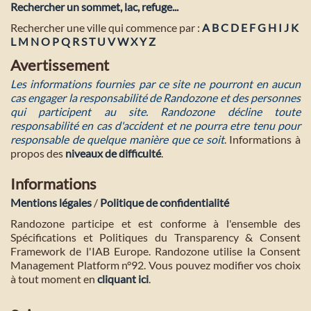
Rechercher un sommet, lac, refuge...
Rechercher une ville qui commence par :
A
B
C
D
E
F
G
H
I
J
K
L
M
N
O
P
Q
R
S
T
U
V
W
X
Y
Z
Avertissement
Les informations fournies par ce site ne pourront en aucun
cas engager la responsabilité de Randozone et des personnes
qui participent au site. Randozone décline toute
responsabilité en cas d'accident et ne pourra etre tenu pour
responsable de quelque manière que ce soit
. Informations à
propos des
niveaux de difficulté
.
Informations
Mentions légales
/
Politique de confidentialité
Randozone participe et est conforme à l'ensemble des
Spécifications et Politiques du Transparency & Consent
Framework de l'IAB Europe. Randozone utilise la Consent
Management Platform n°92. Vous pouvez modifier vos choix
à tout moment en
cliquant ici
.