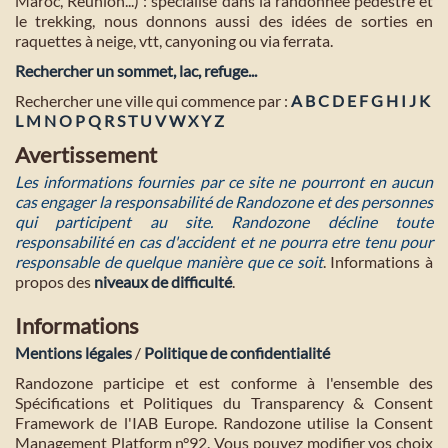
Maroc, Réunion...) : spécialisé dans la randonnée pédestre et
le trekking, nous donnons aussi des idées de sorties en
raquettes à neige, vtt, canyoning ou via ferrata.
Rechercher un sommet, lac, refuge...
Rechercher une ville qui commence par :
A
B
C
D
E
F
G
H
I
J
K
L
M
N
O
P
Q
R
S
T
U
V
W
X
Y
Z
Avertissement
Les informations fournies par ce site ne pourront en aucun
cas engager la responsabilité de Randozone et des personnes
qui participent au site. Randozone décline toute
responsabilité en cas d'accident et ne pourra etre tenu pour
responsable de quelque manière que ce soit
. Informations à
propos des
niveaux de difficulté
.
Informations
Mentions légales
/
Politique de confidentialité
Randozone participe et est conforme à l'ensemble des
Spécifications et Politiques du Transparency & Consent
Framework de l'IAB Europe. Randozone utilise la Consent
Management Platform n°92. Vous pouvez modifier vos choix