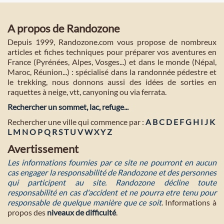
A propos de Randozone
Depuis 1999, Randozone.com vous propose de nombreux
articles et fiches techniques pour préparer vos aventures en
France (Pyrénées, Alpes, Vosges...) et dans le monde (Népal,
Maroc, Réunion...) : spécialisé dans la randonnée pédestre et
le trekking, nous donnons aussi des idées de sorties en
raquettes à neige, vtt, canyoning ou via ferrata.
Rechercher un sommet, lac, refuge...
Rechercher une ville qui commence par :
A
B
C
D
E
F
G
H
I
J
K
L
M
N
O
P
Q
R
S
T
U
V
W
X
Y
Z
Avertissement
Les informations fournies par ce site ne pourront en aucun
cas engager la responsabilité de Randozone et des personnes
qui participent au site. Randozone décline toute
responsabilité en cas d'accident et ne pourra etre tenu pour
responsable de quelque manière que ce soit
. Informations à
propos des
niveaux de difficulté
.