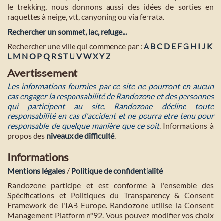
le trekking, nous donnons aussi des idées de sorties en
raquettes à neige, vtt, canyoning ou via ferrata.
Rechercher un sommet, lac, refuge...
Rechercher une ville qui commence par :
A
B
C
D
E
F
G
H
I
J
K
L
M
N
O
P
Q
R
S
T
U
V
W
X
Y
Z
Avertissement
Les informations fournies par ce site ne pourront en aucun
cas engager la responsabilité de Randozone et des personnes
qui participent au site. Randozone décline toute
responsabilité en cas d'accident et ne pourra etre tenu pour
responsable de quelque manière que ce soit
. Informations à
propos des
niveaux de difficulté
.
Informations
Mentions légales
/
Politique de confidentialité
Randozone participe et est conforme à l'ensemble des
Spécifications et Politiques du Transparency & Consent
Framework de l'IAB Europe. Randozone utilise la Consent
Management Platform n°92. Vous pouvez modifier vos choix