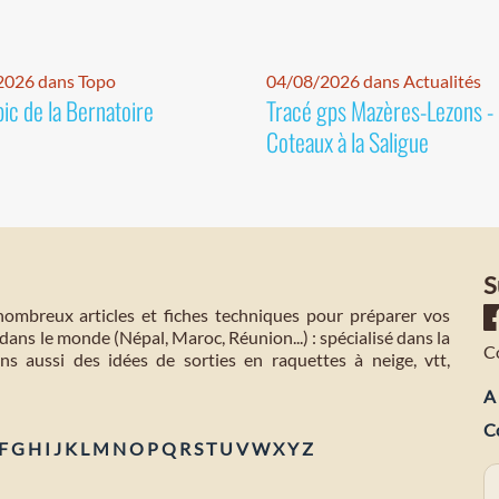
2026 dans Topo
04/08/2026 dans Actualités
pic de la Bernatoire
Tracé gps Mazères-Lezons -
Coteaux à la Saligue
S
mbreux articles et fiches techniques pour préparer vos
dans le monde (Népal, Maroc, Réunion...) : spécialisé dans la
C
s aussi des idées de sorties en raquettes à neige, vtt,
A 
C
F
G
H
I
J
K
L
M
N
O
P
Q
R
S
T
U
V
W
X
Y
Z