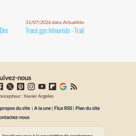
31/07/2026 dans Actualités
 Des
Tracé gps Intxuriste - Trail
uivez-nous
oncepteur : Xavier Argeles
propos du site
|
A la une
|
Flux RSS
|
Plan du site
ontactez-nous
Inscrivez vous à la newsletter de randozone