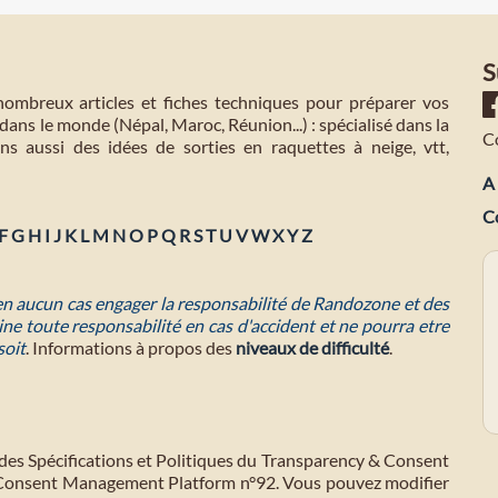
S
mbreux articles et fiches techniques pour préparer vos
dans le monde (Népal, Maroc, Réunion...) : spécialisé dans la
C
s aussi des idées de sorties en raquettes à neige, vtt,
A 
C
F
G
H
I
J
K
L
M
N
O
P
Q
R
S
T
U
V
W
X
Y
Z
 en aucun cas engager la responsabilité de Randozone et des
ne toute responsabilité en cas d'accident et ne pourra etre
soit
. Informations à propos des
niveaux de difficulté
.
des Spécifications et Politiques du Transparency & Consent
 Consent Management Platform n°92. Vous pouvez modifier