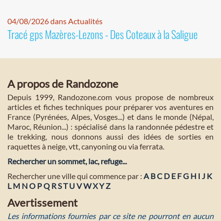
04/08/2026 dans Actualités
Tracé gps Mazères-Lezons - Des Coteaux à la Saligue
A propos de Randozone
Depuis 1999, Randozone.com vous propose de nombreux
articles et fiches techniques pour préparer vos aventures en
France (Pyrénées, Alpes, Vosges...) et dans le monde (Népal,
Maroc, Réunion...) : spécialisé dans la randonnée pédestre et
le trekking, nous donnons aussi des idées de sorties en
raquettes à neige, vtt, canyoning ou via ferrata.
Rechercher un sommet, lac, refuge...
Rechercher une ville qui commence par :
A
B
C
D
E
F
G
H
I
J
K
L
M
N
O
P
Q
R
S
T
U
V
W
X
Y
Z
Avertissement
Les informations fournies par ce site ne pourront en aucun