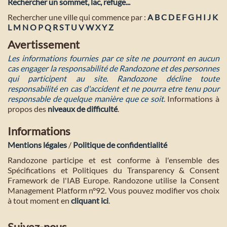
Rechercher un sommet, lac, refuge...
Rechercher une ville qui commence par :
A
B
C
D
E
F
G
H
I
J
K
L
M
N
O
P
Q
R
S
T
U
V
W
X
Y
Z
Avertissement
Les informations fournies par ce site ne pourront en aucun
cas engager la responsabilité de Randozone et des personnes
qui participent au site. Randozone décline toute
responsabilité en cas d'accident et ne pourra etre tenu pour
responsable de quelque manière que ce soit
. Informations à
propos des
niveaux de difficulté
.
Informations
Mentions légales
/
Politique de confidentialité
Randozone participe et est conforme à l'ensemble des
Spécifications et Politiques du Transparency & Consent
Framework de l'IAB Europe. Randozone utilise la Consent
Management Platform n°92. Vous pouvez modifier vos choix
à tout moment en
cliquant ici
.
Suivez-nous