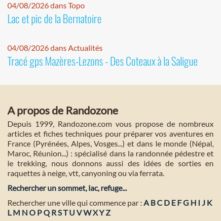
04/08/2026 dans Topo
Lac et pic de la Bernatoire
04/08/2026 dans Actualités
Tracé gps Mazères-Lezons - Des Coteaux à la Saligue
A propos de Randozone
Depuis 1999, Randozone.com vous propose de nombreux
articles et fiches techniques pour préparer vos aventures en
France (Pyrénées, Alpes, Vosges...) et dans le monde (Népal,
Maroc, Réunion...) : spécialisé dans la randonnée pédestre et
le trekking, nous donnons aussi des idées de sorties en
raquettes à neige, vtt, canyoning ou via ferrata.
Rechercher un sommet, lac, refuge...
Rechercher une ville qui commence par :
A
B
C
D
E
F
G
H
I
J
K
L
M
N
O
P
Q
R
S
T
U
V
W
X
Y
Z