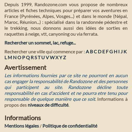
Depuis 1999, Randozone.com vous propose de nombreux
articles et fiches techniques pour préparer vos aventures en
France (Pyrénées, Alpes, Vosges...) et dans le monde (Népal,
Maroc, Réunion...) : spécialisé dans la randonnée pédestre et
le trekking, nous donnons aussi des idées de sorties en
raquettes à neige, vtt, canyoning ou via ferrata.
Rechercher un sommet, lac, refuge...
Rechercher une ville qui commence par :
A
B
C
D
E
F
G
H
I
J
K
L
M
N
O
P
Q
R
S
T
U
V
W
X
Y
Z
Avertissement
Les informations fournies par ce site ne pourront en aucun
cas engager la responsabilité de Randozone et des personnes
qui participent au site. Randozone décline toute
responsabilité en cas d'accident et ne pourra etre tenu pour
responsable de quelque manière que ce soit
. Informations à
propos des
niveaux de difficulté
.
Informations
Mentions légales
/
Politique de confidentialité