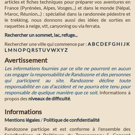
articles et fiches techniques pour préparer vos aventures en
France (Pyrénées, Alpes, Vosges...) et dans le monde (Népal,
Maroc, Réunion...) : spécialisé dans la randonnée pédestre et
le trekking, nous donnons aussi des idées de sorties en
raquettes à neige, vtt, canyoning ou via ferrata.
Rechercher un sommet, lac, refuge...
Rechercher une ville qui commence par :
A
B
C
D
E
F
G
H
I
J
K
L
M
N
O
P
Q
R
S
T
U
V
W
X
Y
Z
Avertissement
Les informations fournies par ce site ne pourront en aucun
cas engager la responsabilité de Randozone et des personnes
qui participent au site. Randozone décline toute
responsabilité en cas d'accident et ne pourra etre tenu pour
responsable de quelque manière que ce soit
. Informations à
propos des
niveaux de difficulté
.
Informations
Mentions légales
/
Politique de confidentialité
Randozone participe et est conforme à l'ensemble des
Spécifications et Politiques du Transparency & Consent