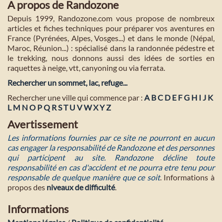
A propos de Randozone
Depuis 1999, Randozone.com vous propose de nombreux
articles et fiches techniques pour préparer vos aventures en
France (Pyrénées, Alpes, Vosges...) et dans le monde (Népal,
Maroc, Réunion...) : spécialisé dans la randonnée pédestre et
le trekking, nous donnons aussi des idées de sorties en
raquettes à neige, vtt, canyoning ou via ferrata.
Rechercher un sommet, lac, refuge...
Rechercher une ville qui commence par :
A
B
C
D
E
F
G
H
I
J
K
L
M
N
O
P
Q
R
S
T
U
V
W
X
Y
Z
Avertissement
Les informations fournies par ce site ne pourront en aucun
cas engager la responsabilité de Randozone et des personnes
qui participent au site. Randozone décline toute
responsabilité en cas d'accident et ne pourra etre tenu pour
responsable de quelque manière que ce soit
. Informations à
propos des
niveaux de difficulté
.
Informations