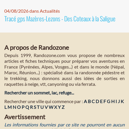
04/08/2026 dans Actualités
Tracé gps Mazères-Lezons - Des Coteaux à la Saligue
A propos de Randozone
Depuis 1999, Randozone.com vous propose de nombreux
articles et fiches techniques pour préparer vos aventures en
France (Pyrénées, Alpes, Vosges...) et dans le monde (Népal,
Maroc, Réunion...) : spécialisé dans la randonnée pédestre et
le trekking, nous donnons aussi des idées de sorties en
raquettes à neige, vtt, canyoning ou via ferrata.
Rechercher un sommet, lac, refuge...
Rechercher une ville qui commence par :
A
B
C
D
E
F
G
H
I
J
K
L
M
N
O
P
Q
R
S
T
U
V
W
X
Y
Z
Avertissement
Les informations fournies par ce site ne pourront en aucun