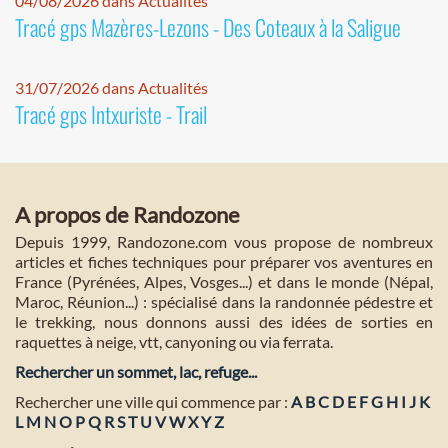
04/08/2026 dans Actualités
Tracé gps Mazères-Lezons - Des Coteaux à la Saligue
31/07/2026 dans Actualités
Tracé gps Intxuriste - Trail
A propos de Randozone
Depuis 1999, Randozone.com vous propose de nombreux
articles et fiches techniques pour préparer vos aventures en
France (Pyrénées, Alpes, Vosges...) et dans le monde (Népal,
Maroc, Réunion...) : spécialisé dans la randonnée pédestre et
le trekking, nous donnons aussi des idées de sorties en
raquettes à neige, vtt, canyoning ou via ferrata.
Rechercher un sommet, lac, refuge...
Rechercher une ville qui commence par :
A
B
C
D
E
F
G
H
I
J
K
L
M
N
O
P
Q
R
S
T
U
V
W
X
Y
Z