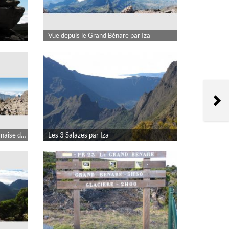
Vue depuis le Grand Bénare par Iza
Pîton des neiges et Pîton de la Fournaise depuis le Grand Bénare par Iza
Les 3 Salazes par Iza