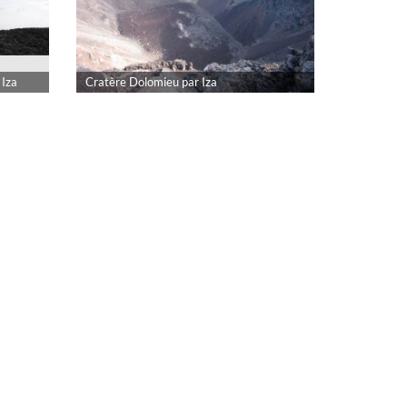
 Iza
Cratère Dolomieu par Iza