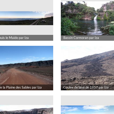
uis le Maïdo par Iza
Bassin Cormoran par Iza
de la Plaine des Sables par Iza
Coulée de lave de 1957 par Iza