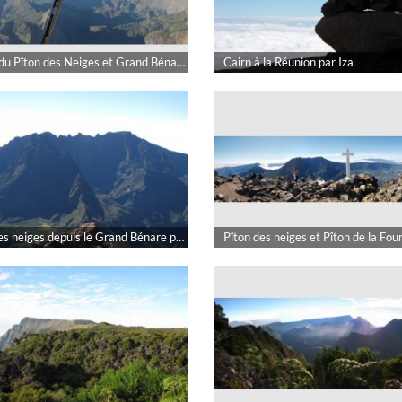
Massif du Pîton des Neiges et Grand Bénare par Iza
Cairn à la Réunion par Iza
Pîton des neiges depuis le Grand Bénare par Iza