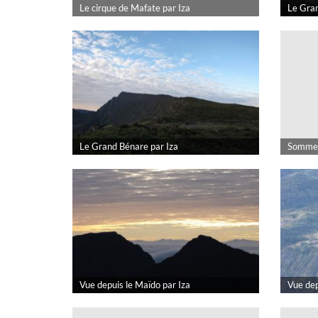
Le cirque de Mafate par Iza
Le Gran
Le Grand Bénare par Iza
Sommet
Vue depuis le Maïdo par Iza
Vue dep