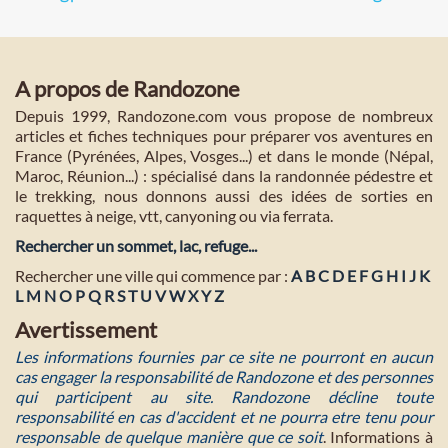
A propos de Randozone
Depuis 1999, Randozone.com vous propose de nombreux
articles et fiches techniques pour préparer vos aventures en
France (Pyrénées, Alpes, Vosges...) et dans le monde (Népal,
Maroc, Réunion...) : spécialisé dans la randonnée pédestre et
le trekking, nous donnons aussi des idées de sorties en
raquettes à neige, vtt, canyoning ou via ferrata.
Rechercher un sommet, lac, refuge...
Rechercher une ville qui commence par :
A
B
C
D
E
F
G
H
I
J
K
L
M
N
O
P
Q
R
S
T
U
V
W
X
Y
Z
Avertissement
Les informations fournies par ce site ne pourront en aucun
cas engager la responsabilité de Randozone et des personnes
qui participent au site. Randozone décline toute
responsabilité en cas d'accident et ne pourra etre tenu pour
responsable de quelque manière que ce soit
. Informations à