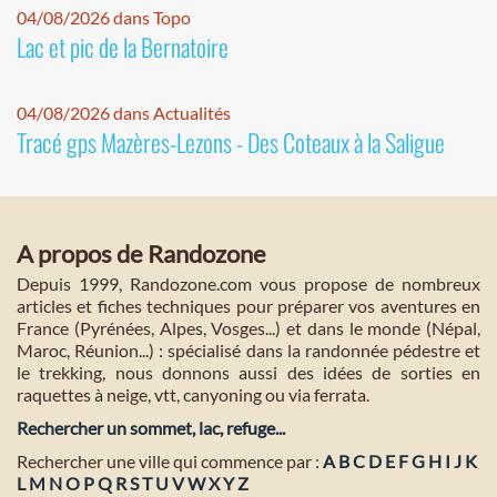
04/08/2026 dans Topo
Lac et pic de la Bernatoire
04/08/2026 dans Actualités
Tracé gps Mazères-Lezons - Des Coteaux à la Saligue
A propos de Randozone
Depuis 1999, Randozone.com vous propose de nombreux
articles et fiches techniques pour préparer vos aventures en
France (Pyrénées, Alpes, Vosges...) et dans le monde (Népal,
Maroc, Réunion...) : spécialisé dans la randonnée pédestre et
le trekking, nous donnons aussi des idées de sorties en
raquettes à neige, vtt, canyoning ou via ferrata.
Rechercher un sommet, lac, refuge...
Rechercher une ville qui commence par :
A
B
C
D
E
F
G
H
I
J
K
L
M
N
O
P
Q
R
S
T
U
V
W
X
Y
Z