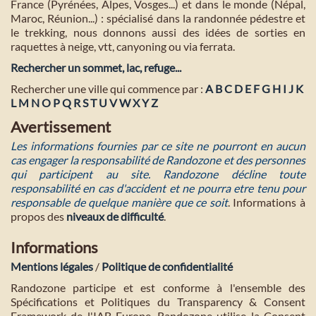
France (Pyrénées, Alpes, Vosges...) et dans le monde (Népal,
Maroc, Réunion...) : spécialisé dans la randonnée pédestre et
le trekking, nous donnons aussi des idées de sorties en
raquettes à neige, vtt, canyoning ou via ferrata.
Rechercher un sommet, lac, refuge...
Rechercher une ville qui commence par :
A
B
C
D
E
F
G
H
I
J
K
L
M
N
O
P
Q
R
S
T
U
V
W
X
Y
Z
Avertissement
Les informations fournies par ce site ne pourront en aucun
cas engager la responsabilité de Randozone et des personnes
qui participent au site. Randozone décline toute
responsabilité en cas d'accident et ne pourra etre tenu pour
responsable de quelque manière que ce soit
. Informations à
propos des
niveaux de difficulté
.
Informations
Mentions légales
/
Politique de confidentialité
Randozone participe et est conforme à l'ensemble des
Spécifications et Politiques du Transparency & Consent
Framework de l'IAB Europe. Randozone utilise la Consent