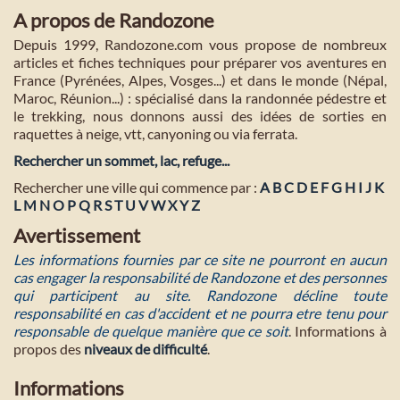
A propos de Randozone
Depuis 1999, Randozone.com vous propose de nombreux
articles et fiches techniques pour préparer vos aventures en
France (Pyrénées, Alpes, Vosges...) et dans le monde (Népal,
Maroc, Réunion...) : spécialisé dans la randonnée pédestre et
le trekking, nous donnons aussi des idées de sorties en
raquettes à neige, vtt, canyoning ou via ferrata.
Rechercher un sommet, lac, refuge...
Rechercher une ville qui commence par :
A
B
C
D
E
F
G
H
I
J
K
L
M
N
O
P
Q
R
S
T
U
V
W
X
Y
Z
Avertissement
Les informations fournies par ce site ne pourront en aucun
cas engager la responsabilité de Randozone et des personnes
qui participent au site. Randozone décline toute
responsabilité en cas d'accident et ne pourra etre tenu pour
responsable de quelque manière que ce soit
. Informations à
propos des
niveaux de difficulté
.
Informations