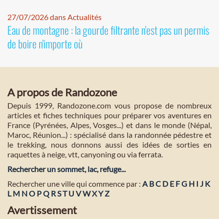
27/07/2026 dans Actualités
Eau de montagne : la gourde filtrante n'est pas un permis
de boire n'importe où
A propos de Randozone
Depuis 1999, Randozone.com vous propose de nombreux
articles et fiches techniques pour préparer vos aventures en
France (Pyrénées, Alpes, Vosges...) et dans le monde (Népal,
Maroc, Réunion...) : spécialisé dans la randonnée pédestre et
le trekking, nous donnons aussi des idées de sorties en
raquettes à neige, vtt, canyoning ou via ferrata.
Rechercher un sommet, lac, refuge...
Rechercher une ville qui commence par :
A
B
C
D
E
F
G
H
I
J
K
L
M
N
O
P
Q
R
S
T
U
V
W
X
Y
Z
Avertissement