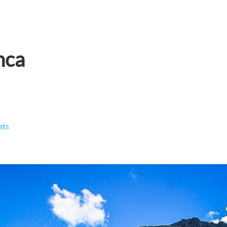
nca
ats