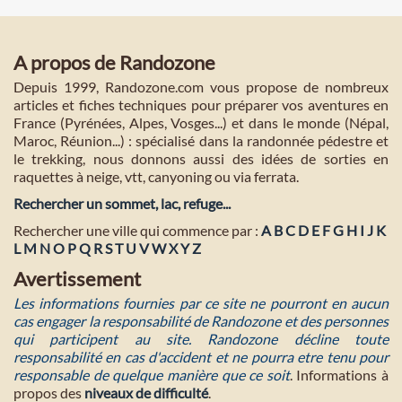
A propos de Randozone
Depuis 1999, Randozone.com vous propose de nombreux
articles et fiches techniques pour préparer vos aventures en
France (Pyrénées, Alpes, Vosges...) et dans le monde (Népal,
Maroc, Réunion...) : spécialisé dans la randonnée pédestre et
le trekking, nous donnons aussi des idées de sorties en
raquettes à neige, vtt, canyoning ou via ferrata.
Rechercher un sommet, lac, refuge...
Rechercher une ville qui commence par :
A
B
C
D
E
F
G
H
I
J
K
L
M
N
O
P
Q
R
S
T
U
V
W
X
Y
Z
Avertissement
Les informations fournies par ce site ne pourront en aucun
cas engager la responsabilité de Randozone et des personnes
qui participent au site. Randozone décline toute
responsabilité en cas d'accident et ne pourra etre tenu pour
responsable de quelque manière que ce soit
. Informations à
propos des
niveaux de difficulté
.