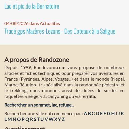
Lac et pic de la Bernatoire
04/08/2026 dans Actualités
Tracé gps Mazères-Lezons - Des Coteaux à la Saligue
A propos de Randozone
Depuis 1999, Randozone.com vous propose de nombreux
articles et fiches techniques pour préparer vos aventures en
France (Pyrénées, Alpes, Vosges...) et dans le monde (Népal,
Maroc, Réunion...) : spécialisé dans la randonnée pédestre et
le trekking, nous donnons aussi des idées de sorties en
raquettes à neige, vtt, canyoning ou via ferrata.
Rechercher un sommet, lac, refuge...
Rechercher une ville qui commence par :
A
B
C
D
E
F
G
H
I
J
K
L
M
N
O
P
Q
R
S
T
U
V
W
X
Y
Z
Avertissement