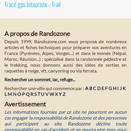
Tracé gps Intxuriste - Trail
A propos de Randozone
Depuis 1999, Randozone.com vous propose de nombreux
articles et fiches techniques pour préparer vos aventures en
France (Pyrénées, Alpes, Vosges...) et dans le monde (Népal,
Maroc, Réunion...) : spécialisé dans la randonnée pédestre et
le trekking, nous donnons aussi des idées de sorties en
raquettes à neige, vtt, canyoning ou via ferrata.
Rechercher un sommet, lac, refuge...
Rechercher une ville qui commence par :
A
B
C
D
E
F
G
H
I
J
K
L
M
N
O
P
Q
R
S
T
U
V
W
X
Y
Z
Avertissement
Les informations fournies par ce site ne pourront en aucun
cas engager la responsabilité de Randozone et des personnes
qui participent au site. Randozone décline toute
responsabilité en cas d'accident et ne pourra etre tenu pour