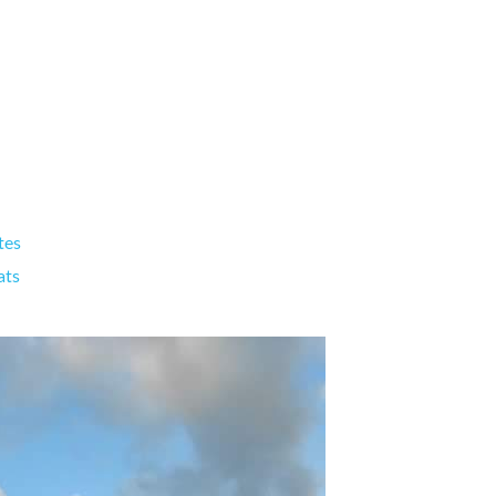
tes
ats