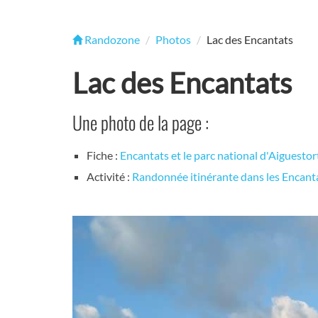
Randozone
Photos
Lac des Encantats
Lac des Encantats
Une photo de la page :
Fiche :
Encantats et le parc national d'Aiguestor
Activité :
Randonnée itinérante dans les Encant