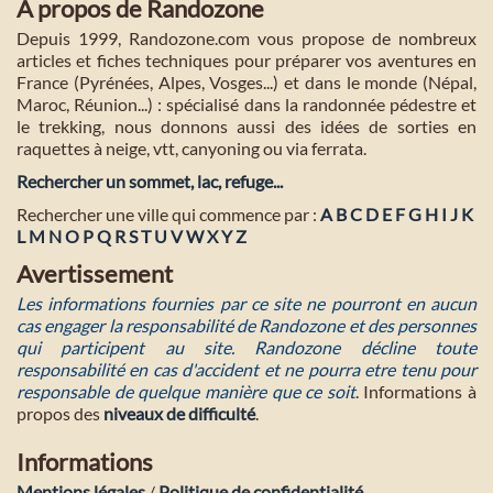
A propos de Randozone
Depuis 1999, Randozone.com vous propose de nombreux
articles et fiches techniques pour préparer vos aventures en
France (Pyrénées, Alpes, Vosges...) et dans le monde (Népal,
Maroc, Réunion...) : spécialisé dans la randonnée pédestre et
le trekking, nous donnons aussi des idées de sorties en
raquettes à neige, vtt, canyoning ou via ferrata.
Rechercher un sommet, lac, refuge...
Rechercher une ville qui commence par :
A
B
C
D
E
F
G
H
I
J
K
L
M
N
O
P
Q
R
S
T
U
V
W
X
Y
Z
Avertissement
Les informations fournies par ce site ne pourront en aucun
cas engager la responsabilité de Randozone et des personnes
qui participent au site. Randozone décline toute
responsabilité en cas d'accident et ne pourra etre tenu pour
responsable de quelque manière que ce soit
. Informations à
propos des
niveaux de difficulté
.
Informations
Mentions légales
/
Politique de confidentialité