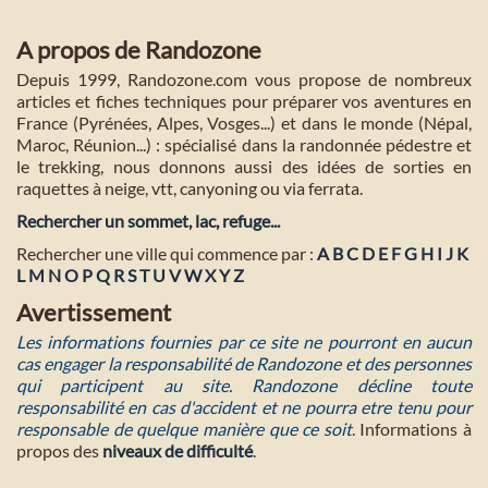
A propos de Randozone
Depuis 1999, Randozone.com vous propose de nombreux
articles et fiches techniques pour préparer vos aventures en
France (Pyrénées, Alpes, Vosges...) et dans le monde (Népal,
Maroc, Réunion...) : spécialisé dans la randonnée pédestre et
le trekking, nous donnons aussi des idées de sorties en
raquettes à neige, vtt, canyoning ou via ferrata.
Rechercher un sommet, lac, refuge...
Rechercher une ville qui commence par :
A
B
C
D
E
F
G
H
I
J
K
L
M
N
O
P
Q
R
S
T
U
V
W
X
Y
Z
Avertissement
Les informations fournies par ce site ne pourront en aucun
cas engager la responsabilité de Randozone et des personnes
qui participent au site. Randozone décline toute
responsabilité en cas d'accident et ne pourra etre tenu pour
responsable de quelque manière que ce soit
. Informations à
propos des
niveaux de difficulté
.