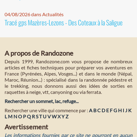
04/08/2026 dans Actualités
Tracé gps Mazères-Lezons - Des Coteaux à la Saligue
A propos de Randozone
Depuis 1999, Randozone.com vous propose de nombreux
articles et fiches techniques pour préparer vos aventures en
France (Pyrénées, Alpes, Vosges...) et dans le monde (Népal,
Maroc, Réunion...) : spécialisé dans la randonnée pédestre et
le trekking, nous donnons aussi des idées de sorties en
raquettes à neige, vtt, canyoning ou via ferrata.
Rechercher un sommet, lac, refuge...
Rechercher une ville qui commence par :
A
B
C
D
E
F
G
H
I
J
K
L
M
N
O
P
Q
R
S
T
U
V
W
X
Y
Z
Avertissement
Les informations fournies par ce site ne pourront en aucun