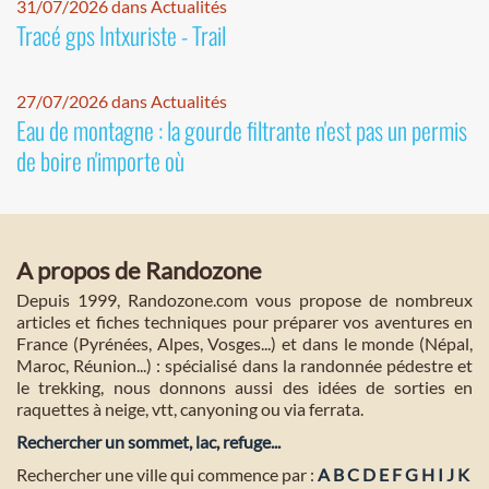
31/07/2026 dans Actualités
Tracé gps Intxuriste - Trail
27/07/2026 dans Actualités
Eau de montagne : la gourde filtrante n'est pas un permis
de boire n'importe où
A propos de Randozone
Depuis 1999, Randozone.com vous propose de nombreux
articles et fiches techniques pour préparer vos aventures en
France (Pyrénées, Alpes, Vosges...) et dans le monde (Népal,
Maroc, Réunion...) : spécialisé dans la randonnée pédestre et
le trekking, nous donnons aussi des idées de sorties en
raquettes à neige, vtt, canyoning ou via ferrata.
Rechercher un sommet, lac, refuge...
Rechercher une ville qui commence par :
A
B
C
D
E
F
G
H
I
J
K