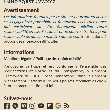
L
M
N
O
P
Q
R
S
T
U
V
W
X
Y
Z
Avertissement
Les informations fournies par ce site ne pourront en aucun
cas engager la responsabilité de Randozone et des personnes
qui participent au site. Randozone décline toute
responsabilité en cas d'accident et ne pourra etre tenu pour
responsable de quelque manière que ce soit
. Informations à
propos des
niveaux de difficulté
.
Informations
Mentions légales
/
Politique de confidentialité
Randozone participe et est conforme à l'ensemble des
Spécifications et Politiques du Transparency & Consent
Framework de l'IAB Europe. Randozone utilise la Consent
Management Platform n°92. Vous pouvez modifier vos choix
à tout moment en
cliquant ici
.
Suivez-nous