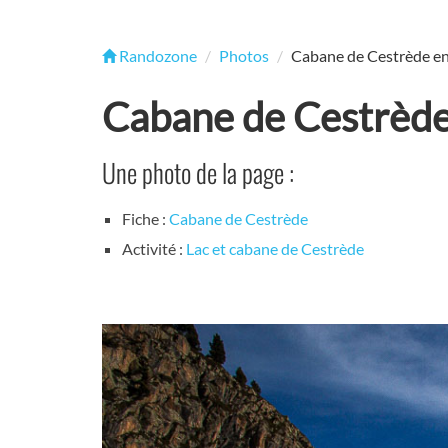
Randozone
Photos
Cabane de Cestrède en
Cabane de Cestrède
Une photo de la page :
Fiche :
Cabane de Cestrède
Activité :
Lac et cabane de Cestrède