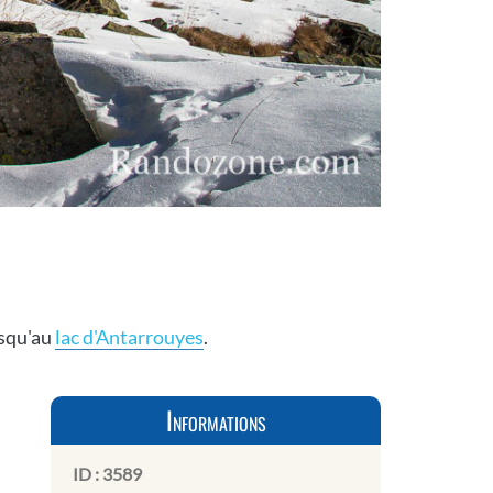
usqu'au
lac d'Antarrouyes
.
Informations
ID :
3589