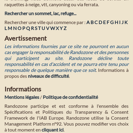
raquettes à neige, vtt, canyoning ou via ferrata.
Rechercher un sommet, lac, refuge...
Rechercher une ville qui commence par :
A
B
C
D
E
F
G
H
I
J
K
L
M
N
O
P
Q
R
S
T
U
V
W
X
Y
Z
Avertissement
Les informations fournies par ce site ne pourront en aucun
cas engager la responsabilité de Randozone et des personnes
qui participent au site. Randozone décline toute
responsabilité en cas d'accident et ne pourra etre tenu pour
responsable de quelque manière que ce soit
. Informations à
propos des
niveaux de difficulté
.
Informations
Mentions légales
/
Politique de confidentialité
Randozone participe et est conforme à l'ensemble des
Spécifications et Politiques du Transparency & Consent
Framework de l'IAB Europe. Randozone utilise la Consent
Management Platform n°92. Vous pouvez modifier vos choix
à tout moment en
cliquant ici
.