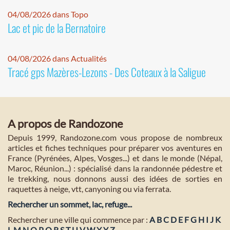
04/08/2026 dans Topo
Lac et pic de la Bernatoire
04/08/2026 dans Actualités
Tracé gps Mazères-Lezons - Des Coteaux à la Saligue
A propos de Randozone
Depuis 1999, Randozone.com vous propose de nombreux
articles et fiches techniques pour préparer vos aventures en
France (Pyrénées, Alpes, Vosges...) et dans le monde (Népal,
Maroc, Réunion...) : spécialisé dans la randonnée pédestre et
le trekking, nous donnons aussi des idées de sorties en
raquettes à neige, vtt, canyoning ou via ferrata.
Rechercher un sommet, lac, refuge...
Rechercher une ville qui commence par :
A
B
C
D
E
F
G
H
I
J
K
L
M
N
O
P
Q
R
S
T
U
V
W
X
Y
Z