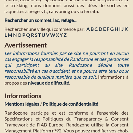
le trekking, nous donnons aussi des idées de sorties en
raquettes à neige, vtt, canyoning ou via ferrata.
Rechercher un sommet, lac, refuge...
Rechercher une ville qui commence par :
A
B
C
D
E
F
G
H
I
J
K
L
M
N
O
P
Q
R
S
T
U
V
W
X
Y
Z
Avertissement
Les informations fournies par ce site ne pourront en aucun
cas engager la responsabilité de Randozone et des personnes
qui participent au site. Randozone décline toute
responsabilité en cas d'accident et ne pourra etre tenu pour
responsable de quelque manière que ce soit
. Informations à
propos des
niveaux de difficulté
.
Informations
Mentions légales
/
Politique de confidentialité
Randozone participe et est conforme à l'ensemble des
Spécifications et Politiques du Transparency & Consent
Framework de l'IAB Europe. Randozone utilise la Consent
Management Platform n°92. Vous pouvez modifier vos choix