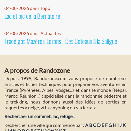
04/08/2026 dans Topo
Lac et pic de la Bernatoire
04/08/2026 dans Actualités
Tracé gps Mazères-Lezons - Des Coteaux à la Saligue
A propos de Randozone
Depuis 1999, Randozone.com vous propose de nombreux
articles et fiches techniques pour préparer vos aventures en
France (Pyrénées, Alpes, Vosges...) et dans le monde (Népal,
Maroc, Réunion...) : spécialisé dans la randonnée pédestre et
le trekking, nous donnons aussi des idées de sorties en
raquettes à neige, vtt, canyoning ou via ferrata.
Rechercher un sommet, lac, refuge...
Rechercher une ville qui commence par :
A
B
C
D
E
F
G
H
I
J
K
L
M
N
O
P
Q
R
S
T
U
V
W
X
Y
Z