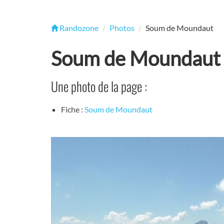
Randozone
Photos
Soum de Moundaut
Soum de Moundaut
Une photo de la page :
Fiche :
Soum de Moundaut