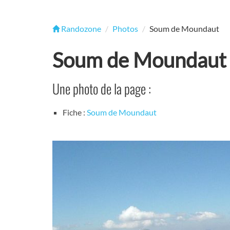
Randozone
Photos
Soum de Moundaut
Soum de Moundaut
Une photo de la page :
Fiche :
Soum de Moundaut