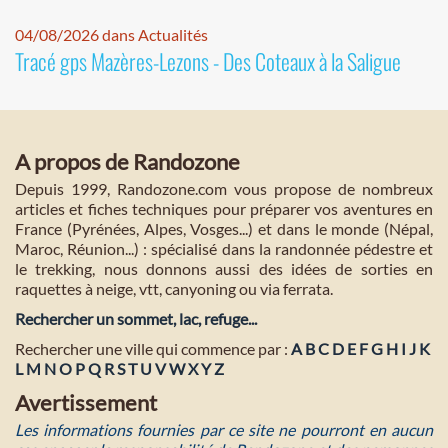
04/08/2026 dans Actualités
Tracé gps Mazères-Lezons - Des Coteaux à la Saligue
A propos de Randozone
Depuis 1999, Randozone.com vous propose de nombreux
articles et fiches techniques pour préparer vos aventures en
France (Pyrénées, Alpes, Vosges...) et dans le monde (Népal,
Maroc, Réunion...) : spécialisé dans la randonnée pédestre et
le trekking, nous donnons aussi des idées de sorties en
raquettes à neige, vtt, canyoning ou via ferrata.
Rechercher un sommet, lac, refuge...
Rechercher une ville qui commence par :
A
B
C
D
E
F
G
H
I
J
K
L
M
N
O
P
Q
R
S
T
U
V
W
X
Y
Z
Avertissement
Les informations fournies par ce site ne pourront en aucun