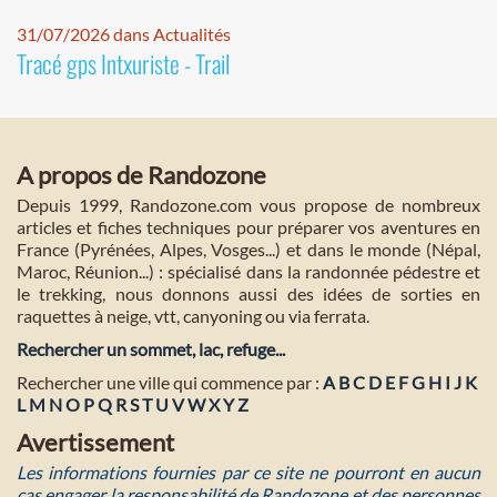
31/07/2026 dans Actualités
Tracé gps Intxuriste - Trail
A propos de Randozone
Depuis 1999, Randozone.com vous propose de nombreux
articles et fiches techniques pour préparer vos aventures en
France (Pyrénées, Alpes, Vosges...) et dans le monde (Népal,
Maroc, Réunion...) : spécialisé dans la randonnée pédestre et
le trekking, nous donnons aussi des idées de sorties en
raquettes à neige, vtt, canyoning ou via ferrata.
Rechercher un sommet, lac, refuge...
Rechercher une ville qui commence par :
A
B
C
D
E
F
G
H
I
J
K
L
M
N
O
P
Q
R
S
T
U
V
W
X
Y
Z
Avertissement
Les informations fournies par ce site ne pourront en aucun
cas engager la responsabilité de Randozone et des personnes