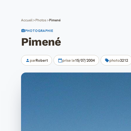
Accueil
Photos
Pimené
PHOTOGRAPHIE
Pimené
par
Robert
prise le
15/07/2004
photo
3212